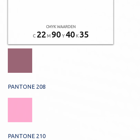
CMYK WAARDEN
22
90
40
35
C
M
Y
K
PANTONE 208
PANTONE 210