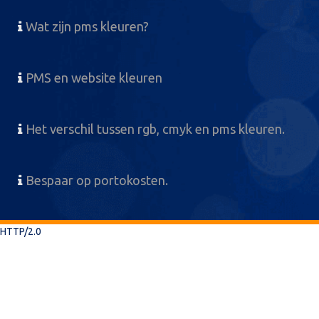
Wat zijn pms kleuren?
PMS en website kleuren
Het verschil tussen rgb, cmyk en pms kleuren.
Bespaar op portokosten.
HTTP/2.0