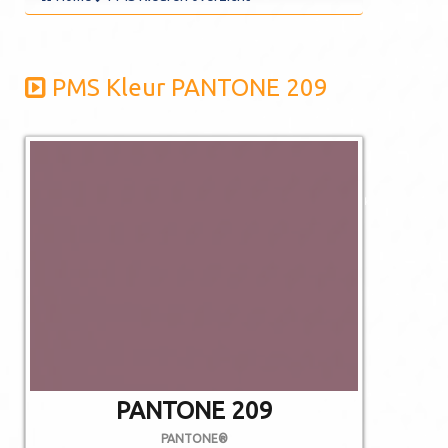
PMS Kleur PANTONE 209
De afgebeelde
kleuren kunnen
afwijken van de
werkelijkheid.
Niet alle PMS
kleuren kunnen in
CMYK gedrukt
worden.
PANTONE 209
PANTONE®