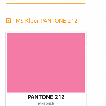
PMS Kleur PANTONE 212
De afgebeelde
kleuren kunnen
afwijken van de
werkelijkheid.
Niet alle PMS
kleuren kunnen in
CMYK gedrukt
worden.
PANTONE 212
PANTONE®