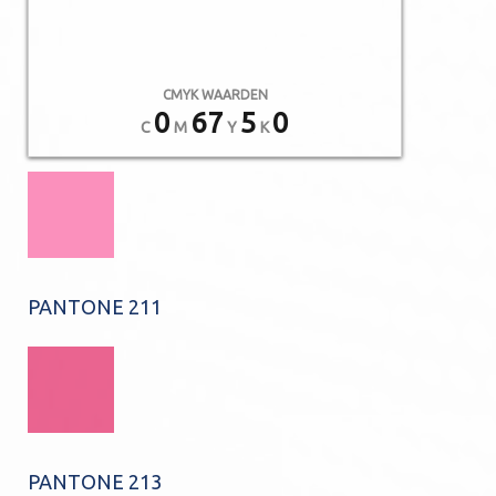
CMYK WAARDEN
0
67
5
0
C
M
Y
K
PANTONE 211
PANTONE 213