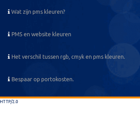
Wat zijn pms kleuren?
PMS en website kleuren
Het verschil tussen rgb, cmyk en pms kleuren.
Bespaar op portokosten.
HTTP/2.0