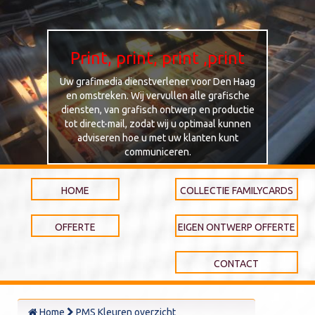
Print, print, print ,print
Uw grafimedia dienstverlener voor Den Haag
en omstreken. Wij vervullen alle grafische
diensten, van grafisch ontwerp en productie
tot direct-mail, zodat wij u optimaal kunnen
adviseren hoe u met uw klanten kunt
communiceren.
HOME
COLLECTIE FAMILYCARDS
OFFERTE
EIGEN ONTWERP OFFERTE
CONTACT
Home
PMS Kleuren overzicht