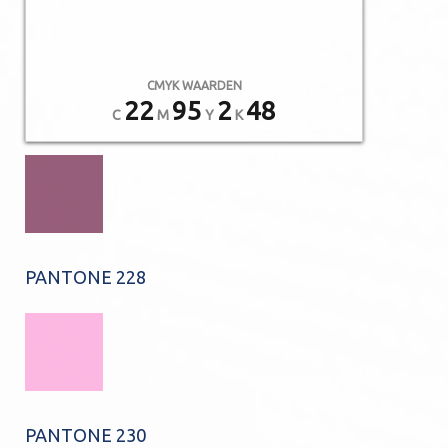
CMYK WAARDEN
22
95
2
48
C
M
Y
K
PANTONE 228
PANTONE 230