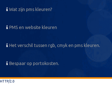
Wat zijn pms kleuren?
PMS en website kleuren
Het verschil tussen rgb, cmyk en pms kleuren.
Bespaar op portokosten.
HTTP/2.0