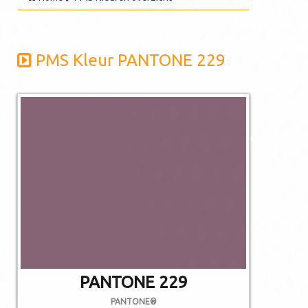
PMS Kleur PANTONE 229
De afgebeelde
kleuren kunnen
afwijken van de
werkelijkheid.
Niet alle PMS
kleuren kunnen in
CMYK gedrukt
worden.
PANTONE 229
PANTONE®