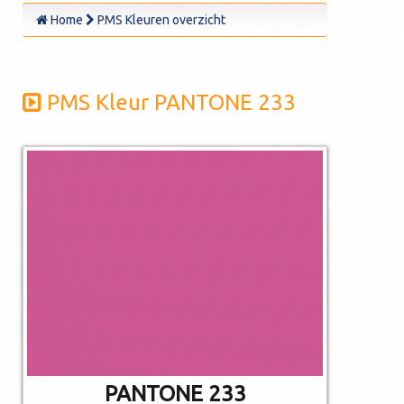
Home
PMS Kleuren overzicht
PMS Kleur PANTONE 233
De afgebeelde
kleuren kunnen
afwijken van de
werkelijkheid.
Niet alle PMS
kleuren kunnen in
CMYK gedrukt
worden.
PANTONE 233