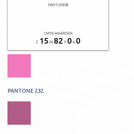
PANTONE®
CMYK WAARDEN
15
82
0
0
C
M
Y
K
PANTONE 232