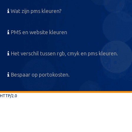
Wat zijn pms kleuren?
PMS en website kleuren
Het verschil tussen rgb, cmyk en pms kleuren.
Bespaar op portokosten.
HTTP/2.0