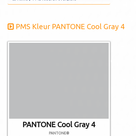
PMS Kleur PANTONE Cool Gray 4
De afgebeelde
kleuren kunnen
afwijken van de
werkelijkheid.
Niet alle PMS
kleuren kunnen in
CMYK gedrukt
worden.
PANTONE Cool Gray 4
PANTONE®