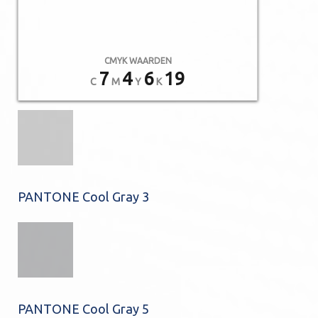
CMYK WAARDEN
7
4
6
19
C
M
Y
K
PANTONE Cool Gray 3
PANTONE Cool Gray 5