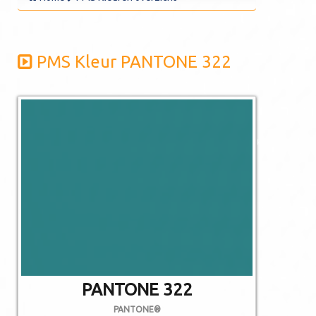
PMS Kleur PANTONE 322
De afgebeelde
kleuren kunnen
afwijken van de
werkelijkheid.
Niet alle PMS
kleuren kunnen in
CMYK gedrukt
worden.
PANTONE 322
PANTONE®