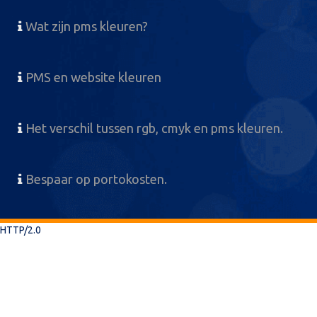
Wat zijn pms kleuren?
PMS en website kleuren
Het verschil tussen rgb, cmyk en pms kleuren.
Bespaar op portokosten.
HTTP/2.0