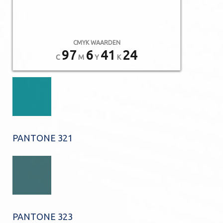
CMYK WAARDEN
97
6
41
24
C
M
Y
K
PANTONE 321
PANTONE 323