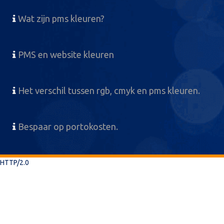
Wat zijn pms kleuren?
PMS en website kleuren
Het verschil tussen rgb, cmyk en pms kleuren.
Bespaar op portokosten.
HTTP/2.0