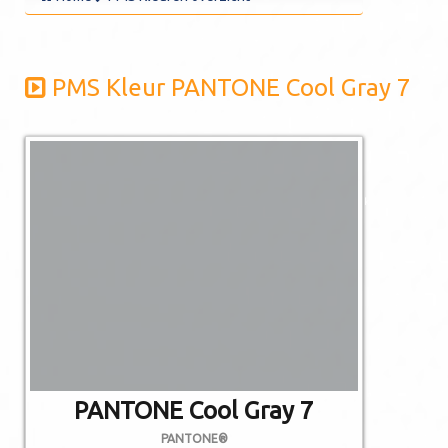
PMS Kleur PANTONE Cool Gray 7
De afgebeelde
kleuren kunnen
afwijken van de
werkelijkheid.
Niet alle PMS
kleuren kunnen in
CMYK gedrukt
worden.
PANTONE Cool Gray 7
PANTONE®