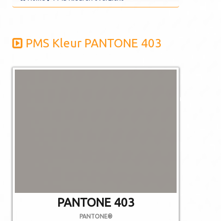
PMS Kleur PANTONE 403
De afgebeelde
kleuren kunnen
afwijken van de
werkelijkheid.
Niet alle PMS
kleuren kunnen in
CMYK gedrukt
worden.
PANTONE 403
PANTONE®