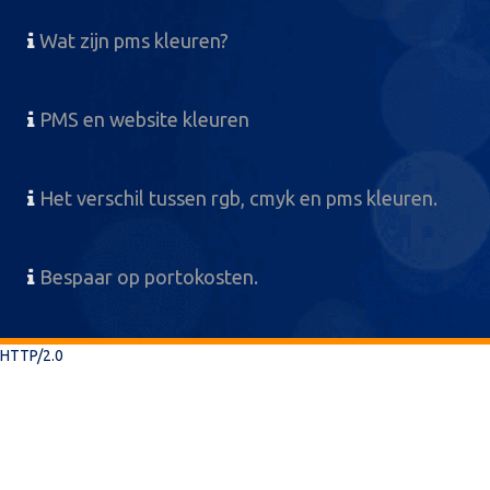
Wat zijn pms kleuren?
PMS en website kleuren
Het verschil tussen rgb, cmyk en pms kleuren.
Bespaar op portokosten.
HTTP/2.0