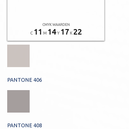
CMYK WAARDEN
11
14
17
22
C
M
Y
K
PANTONE 406
PANTONE 408