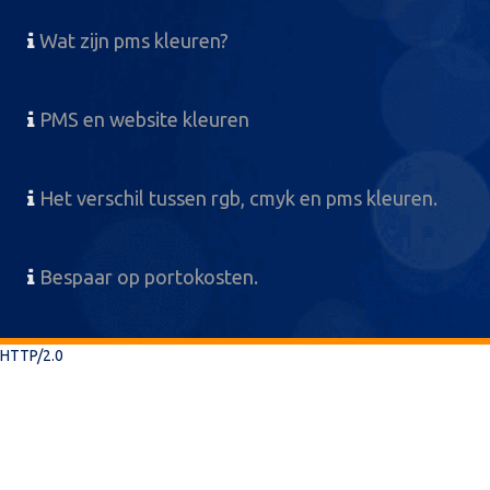
Wat zijn pms kleuren?
PMS en website kleuren
Het verschil tussen rgb, cmyk en pms kleuren.
Bespaar op portokosten.
HTTP/2.0