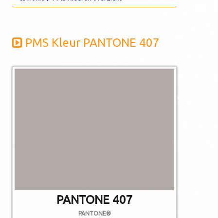
PMS Kleur PANTONE 407
De afgebeelde
kleuren kunnen
afwijken van de
werkelijkheid.
Niet alle PMS
kleuren kunnen in
CMYK gedrukt
worden.
PANTONE 407
PANTONE®