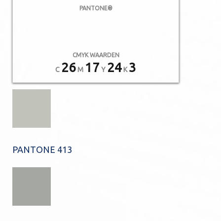
PANTONE®
CMYK WAARDEN
26
17
24
3
C
M
Y
K
PANTONE 413