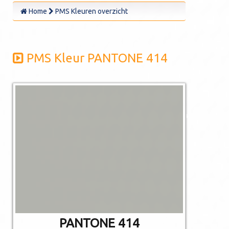
Home
PMS Kleuren overzicht
PMS Kleur PANTONE 414
De afgebeelde
kleuren kunnen
afwijken van de
werkelijkheid.
Niet alle PMS
kleuren kunnen in
CMYK gedrukt
worden.
PANTONE 414