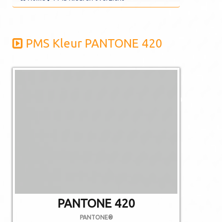
PMS Kleur PANTONE 420
De afgebeelde
kleuren kunnen
afwijken van de
werkelijkheid.
Niet alle PMS
kleuren kunnen in
CMYK gedrukt
worden.
PANTONE 420
PANTONE®