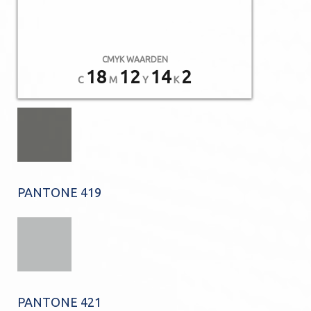
CMYK WAARDEN
18
12
14
2
C
M
Y
K
PANTONE 419
PANTONE 421