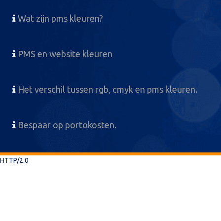
Wat zijn pms kleuren?
PMS en website kleuren
Het verschil tussen rgb, cmyk en pms kleuren.
Bespaar op portokosten.
HTTP/2.0