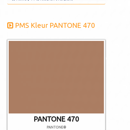
PMS Kleur PANTONE 470
De afgebeelde
kleuren kunnen
afwijken van de
werkelijkheid.
Niet alle PMS
kleuren kunnen in
CMYK gedrukt
worden.
PANTONE 470
PANTONE®