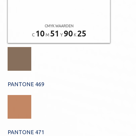
CMYK WAARDEN
10
51
90
25
C
M
Y
K
PANTONE 469
PANTONE 471