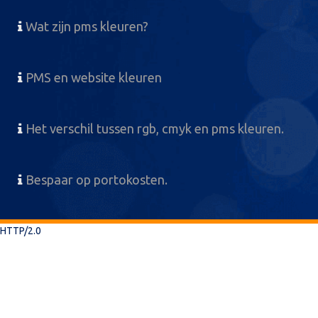
Wat zijn pms kleuren?
PMS en website kleuren
Het verschil tussen rgb, cmyk en pms kleuren.
Bespaar op portokosten.
HTTP/2.0