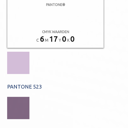
PANTONE®
CMYK WAARDEN
6
17
0
0
C
M
Y
K
PANTONE 523