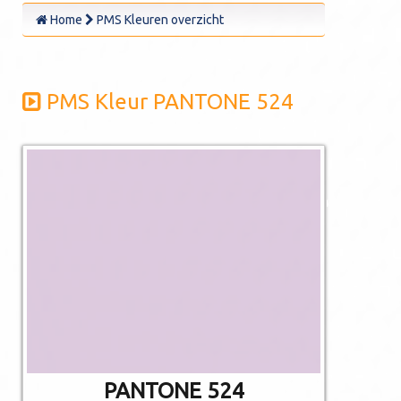
Home
PMS Kleuren overzicht
PMS Kleur PANTONE 524
De afgebeelde
kleuren kunnen
afwijken van de
werkelijkheid.
Niet alle PMS
kleuren kunnen in
CMYK gedrukt
worden.
PANTONE 524