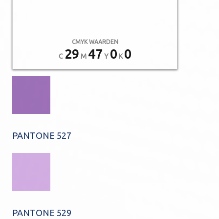
CMYK WAARDEN
29
47
0
0
C
M
Y
K
PANTONE 527
PANTONE 529