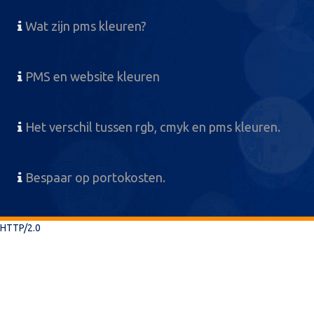
Wat zijn pms kleuren?
PMS en website kleuren
Het verschil tussen rgb, cmyk en pms kleuren.
Bespaar op portokosten.
HTTP/2.0