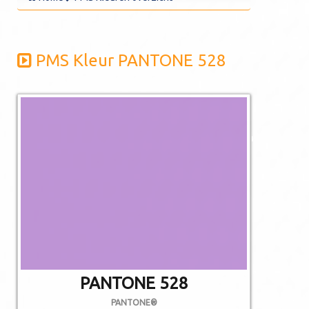
PMS Kleur PANTONE 528
De afgebeelde
kleuren kunnen
afwijken van de
werkelijkheid.
Niet alle PMS
kleuren kunnen in
CMYK gedrukt
worden.
PANTONE 528
PANTONE®