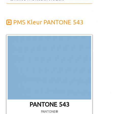
PMS Kleur PANTONE 543
De afgebeelde
kleuren kunnen
afwijken van de
werkelijkheid.
Niet alle PMS
kleuren kunnen in
CMYK gedrukt
worden.
PANTONE 543
PANTONE®