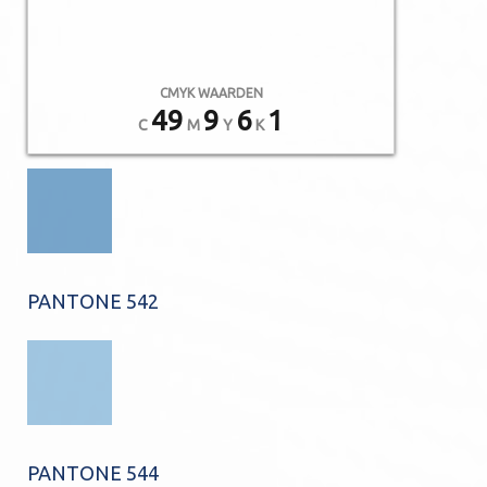
CMYK WAARDEN
49
9
6
1
C
M
Y
K
PANTONE 542
PANTONE 544