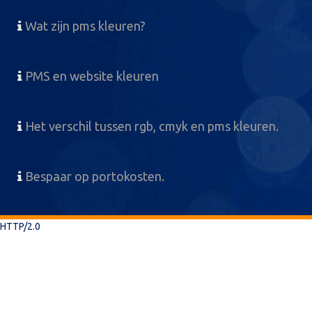
Wat zijn pms kleuren?
PMS en website kleuren
Het verschil tussen rgb, cmyk en pms kleuren.
Bespaar op portokosten.
HTTP/2.0