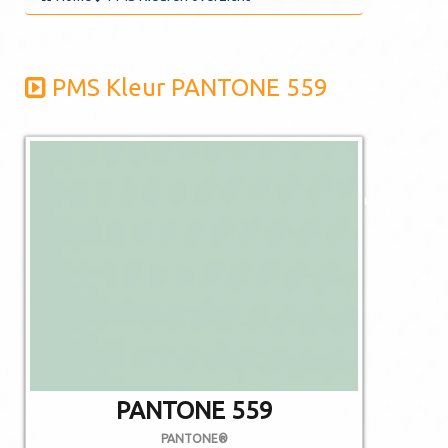
PMS Kleur PANTONE 559
De afgebeelde
kleuren kunnen
afwijken van de
werkelijkheid.
Niet alle PMS
kleuren kunnen in
CMYK gedrukt
worden.
PANTONE 559
PANTONE®