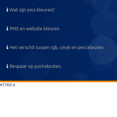
Wat zijn pms kleuren?
PMS en website kleuren
Het verschil tussen rgb, cmyk en pms kleuren.
Bespaar op portokosten.
HTTP/2.0