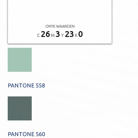
CMYK WAARDEN
26
3
23
0
C
M
Y
K
PANTONE 558
PANTONE 560