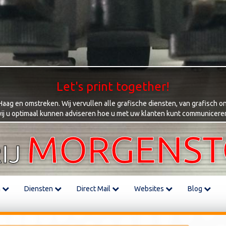
Let's print together!
ag en omstreken. Wij vervullen alle grafische diensten, van grafisch on
ij u optimaal kunnen adviseren hoe u met uw klanten kunt communicere
MORGENS
IJ
m
Diensten
Direct Mail
Websites
Blog