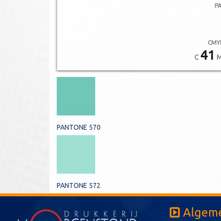
P
CMY
41
C
PANTONE 570
PANTONE 572
Algeme