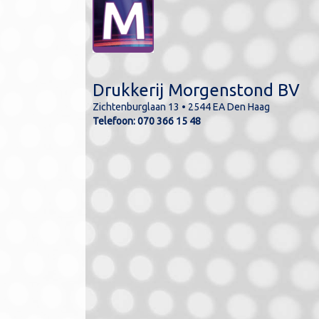
Drukkerij Morgenstond BV
Zichtenburglaan 13 • 2544 EA Den Haag
lde kleuren kunnen
Telefoon:
070 366 15 48
n de werkelijkheid.
kleuren kunnen in CMYK
ukt worden.