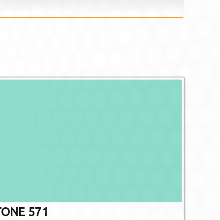
De afgebee
afwijken va
Niet alle PMS 
gedr
ONE 571