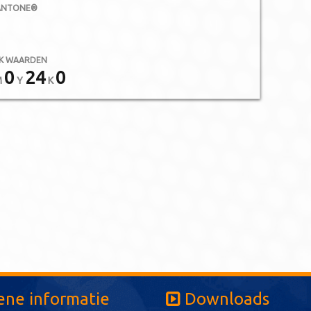
ANTONE®
K WAARDEN
0
24
0
M
Y
K
ne informatie
Downloads