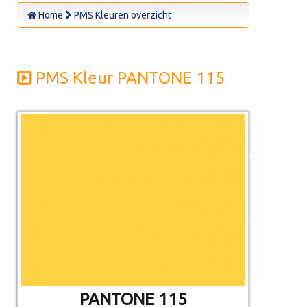
Home
PMS Kleuren overzicht
PMS Kleur PANTONE 115
De afgebeelde
kleuren kunnen
afwijken van de
werkelijkheid.
Niet alle PMS
kleuren kunnen in
CMYK gedrukt
worden.
PANTONE 115