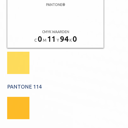
PANTONE®
CMYK WAARDEN
0
11
94
0
C
M
Y
K
PANTONE 114