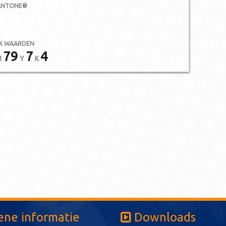
ANTONE®
K WAARDEN
79
7
4
M
Y
K
ne informatie
Downloads