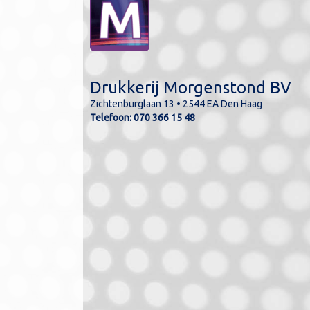
Drukkerij Morgenstond BV
Zichtenburglaan 13 • 2544 EA Den Haag
lde kleuren kunnen
Telefoon:
070 366 15 48
n de werkelijkheid.
kleuren kunnen in CMYK
ukt worden.