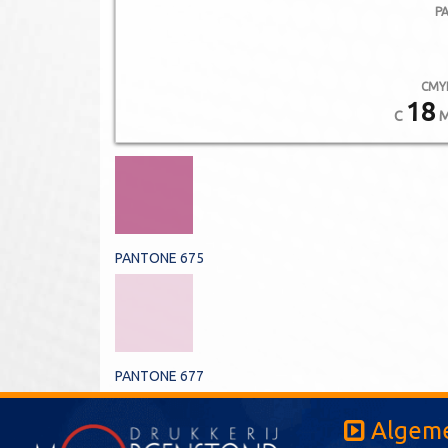
P
CMY
18
C
PANTONE 675
PANTONE 677
Algeme