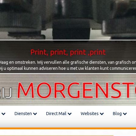
Print, print, print ,print
ag en omstreken. Wij vervullen alle grafische diensten, van grafisch on
ij u optimaal kunnen adviseren hoe u met uw klanten kunt communicere
MORGENS
IJ
m
Diensten
Direct Mail
Websites
Blog