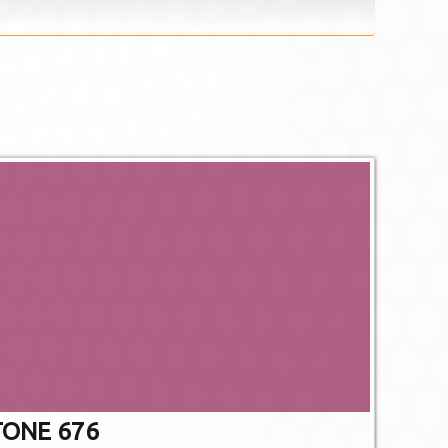
De afgebee
afwijken va
Niet alle PMS 
gedr
ONE 676