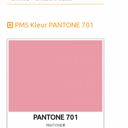
PMS Kleur PANTONE 701
De afgebeelde
kleuren kunnen
afwijken van de
werkelijkheid.
Niet alle PMS
kleuren kunnen in
CMYK gedrukt
worden.
PANTONE 701
PANTONE®