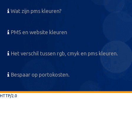
Wat zijn pms kleuren?
PMS en website kleuren
Het verschil tussen rgb, cmyk en pms kleuren.
Bespaar op portokosten.
HTTP/2.0