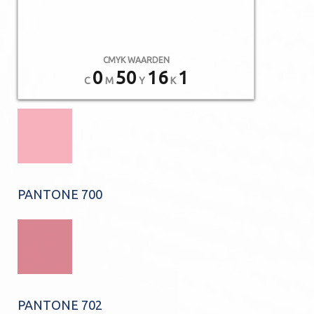
CMYK WAARDEN
0
50
16
1
C
M
Y
K
PANTONE 700
PANTONE 702