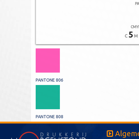
P
CMY
5
C
M
PANTONE 806
PANTONE 808
Algeme