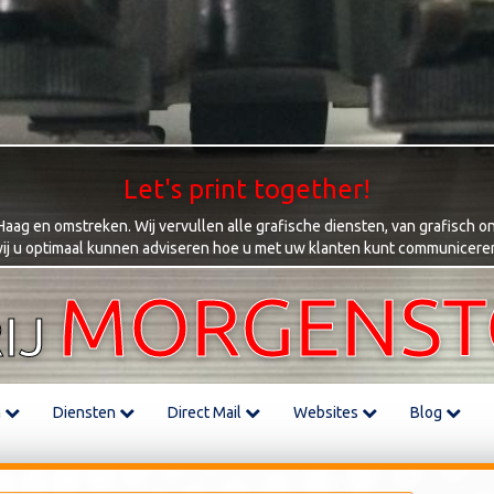
Let's print together!
ag en omstreken. Wij vervullen alle grafische diensten, van grafisch on
ij u optimaal kunnen adviseren hoe u met uw klanten kunt communicere
MORGENS
IJ
m
Diensten
Direct Mail
Websites
Blog