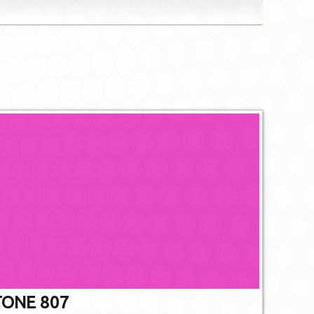
De afgebee
afwijken va
Niet alle PMS 
gedr
ONE 807