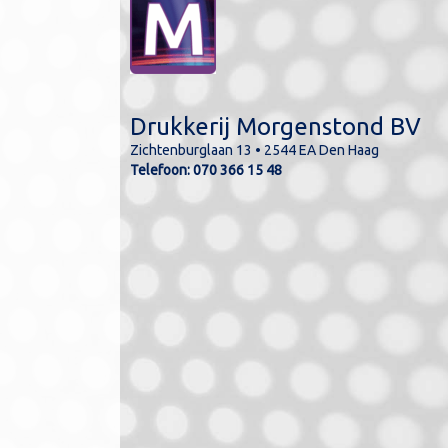
Drukkerij Morgenstond BV
Zichtenburglaan 13 • 2544 EA Den Haag
lde kleuren kunnen
Telefoon:
070 366 15 48
n de werkelijkheid.
kleuren kunnen in CMYK
ukt worden.