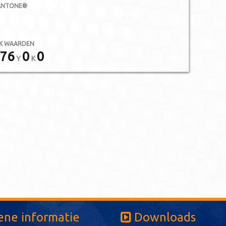
ANTONE®
K WAARDEN
76
0
0
Y
K
ne informatie
Downloads