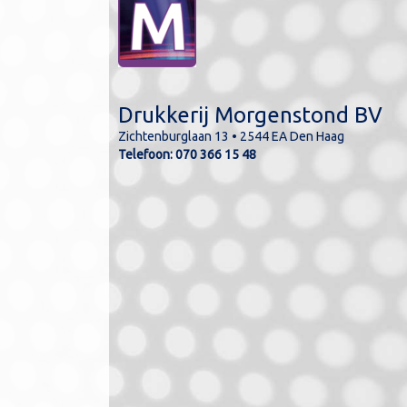
Drukkerij Morgenstond BV
Zichtenburglaan 13 • 2544 EA Den Haag
lde kleuren kunnen
Telefoon:
070 366 15 48
n de werkelijkheid.
kleuren kunnen in CMYK
ukt worden.