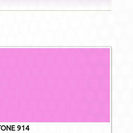
De afgebee
afwijken va
Niet alle PMS 
gedr
ONE 914