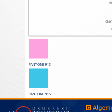
P
CMY
PANTONE 913
PANTONE 915
Algeme