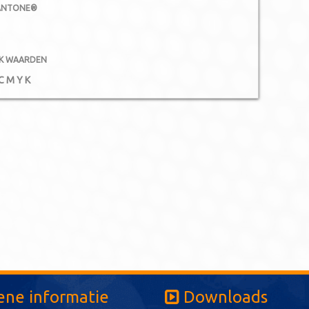
ANTONE®
K WAARDEN
C
M
Y
K
ne informatie
Downloads