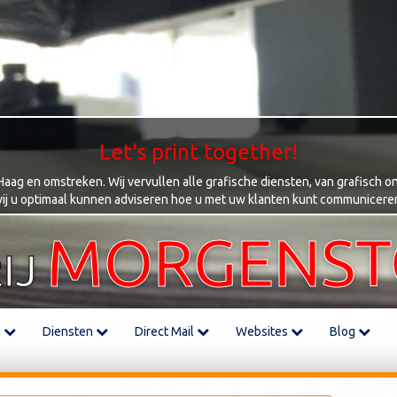
Let's print together!
ag en omstreken. Wij vervullen alle grafische diensten, van grafisch on
ij u optimaal kunnen adviseren hoe u met uw klanten kunt communicere
MORGENS
IJ
m
Diensten
Direct Mail
Websites
Blog