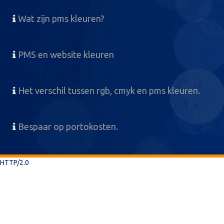
Wat zijn pms kleuren?
PMS en website kleuren
Het verschil tussen rgb, cmyk en pms kleuren.
Bespaar op portokosten.
HTTP/2.0