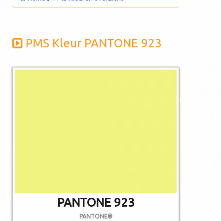
PMS Kleur PANTONE 923
De afgebeelde
kleuren kunnen
afwijken van de
werkelijkheid.
Niet alle PMS
kleuren kunnen in
CMYK gedrukt
worden.
PANTONE 923
PANTONE®