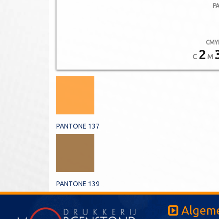
P
CMY
2
C
M
PANTONE 137
PANTONE 139
Algeme