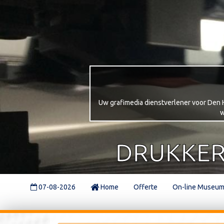
Uw grafimedia dienstverlener voor Den Ha
w
DRUKKER
07-08-2026
Home
Offerte
On-line Museu