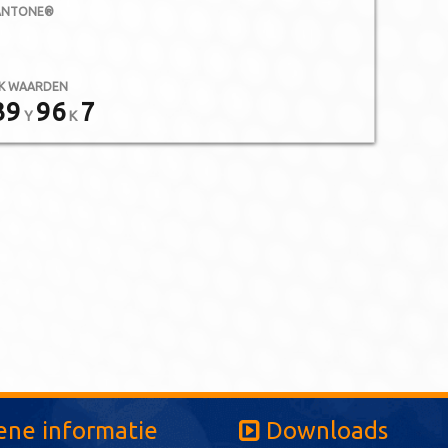
ANTONE®
K WAARDEN
39
96
7
Y
K
ne informatie
Downloads