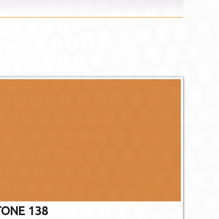
De afgebee
afwijken va
Niet alle PMS 
gedr
ONE 138