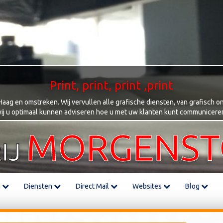
Print, print, print ,print
ag en omstreken. Wij vervullen alle grafische diensten, van grafisch on
ij u optimaal kunnen adviseren hoe u met uw klanten kunt communicere
MORGENS
IJ
m
Diensten
Direct Mail
Websites
Blog