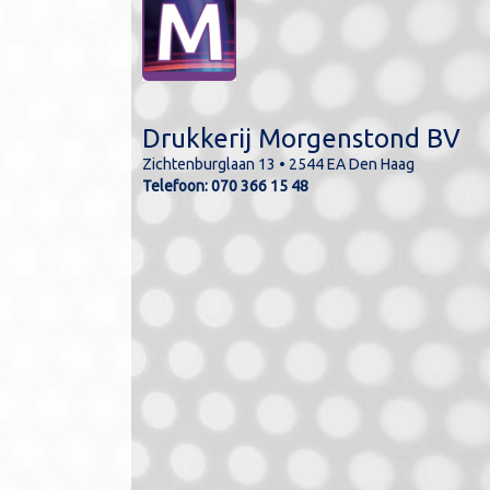
Drukkerij Morgenstond BV
Zichtenburglaan 13 • 2544 EA Den Haag
lde kleuren kunnen
Telefoon:
070 366 15 48
n de werkelijkheid.
kleuren kunnen in CMYK
ukt worden.