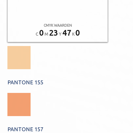
CMYK WAARDEN
0
23
47
0
C
M
Y
K
PANTONE 155
PANTONE 157