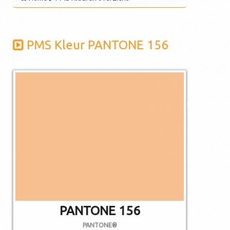
PMS Kleur PANTONE 156
De afgebeelde
kleuren kunnen
afwijken van de
werkelijkheid.
Niet alle PMS
kleuren kunnen in
CMYK gedrukt
worden.
PANTONE 156
PANTONE®