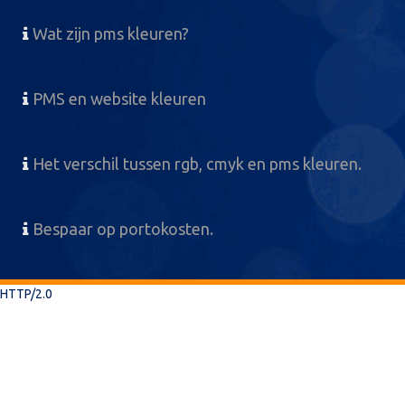
Wat zijn pms kleuren?
PMS en website kleuren
Het verschil tussen rgb, cmyk en pms kleuren.
Bespaar op portokosten.
HTTP/2.0